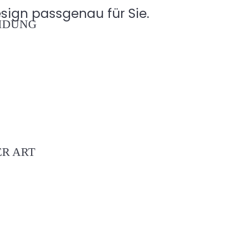
sign passgenau für Sie.
DUNG
R ART